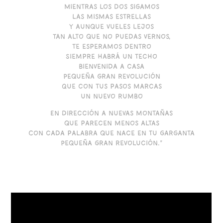
Mientras los dos sigamos
las mismas estrellas
Y aunque vueles lejos
Tan alto que no puedas vernos,
te esperamos dentro
Siempre habrá un techo
Bienvenida a casa
Pequeña gran revolución
Que con tus pasos marcas
un nuevo rumbo
En dirección a nuevas montañas
que parecen menos altas
Con cada palabra que nace en tu garganta
Pequeña gran revolución."